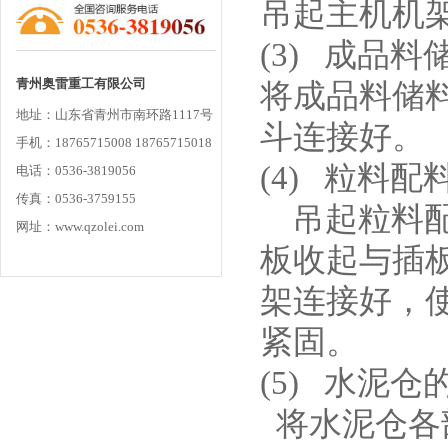
吊起主机机
(3)
成品料
青州奥雷重工有限公司
将成品料储
地址：山东省青州市南环路1117号
斗连接好。
手机：18765715008 18765715018
(4)
粒料配
电话：0536-3819056
传真：0536-3759155
吊起粒料配
网址：www.qzolei.com
板收起与插
架连接好，
紧固。
(5)
水泥仓
将水泥仓各